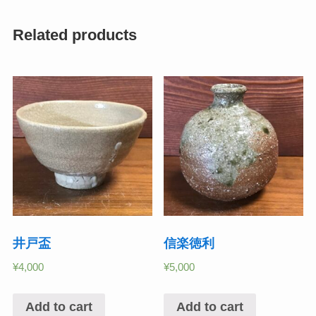
Related products
井戸盃
信楽徳利
¥
4,000
¥
5,000
Add to cart
Add to cart