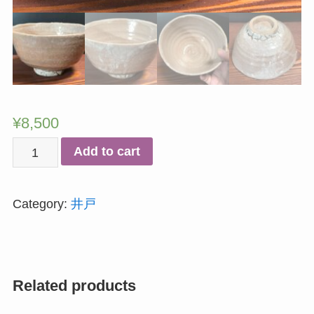
¥
8,500
井
Add to cart
戸
茶
Category:
井戸
碗
quantity
Related products