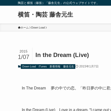
陶芸と横笛（篠笛）「藤舎元生」の公式ウェブサイトです。
横笛・陶芸 藤舎元生
ホーム
Down Load
2015
In the Dream (Live)
1/07
2015年1月7日
Down Load
iTunes
新着情報
藤舎元生
In The Dream 夢の中での恋。「昨日夢の
In the Dream (Live) Love in a dream. “I came out 