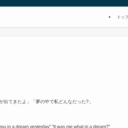
トッ
中に君が出てきたよ」「夢の中で私どんなだった?」
you in a dream yesterday” “It was me what in a dream?”